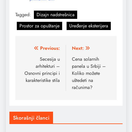
Tagged:
Dizajn nadstrešnica
Prostor za opuštanje
Uređenje eksterijera
Kretanje
Previous:
Next:
članka
Secesija u
Cena solarnih
arhitekturi –
panela u Srbiji –
Osnovni principi i
Koliko možete
karakteristike stila
uštedeti na
računima?
Skorašnji članci