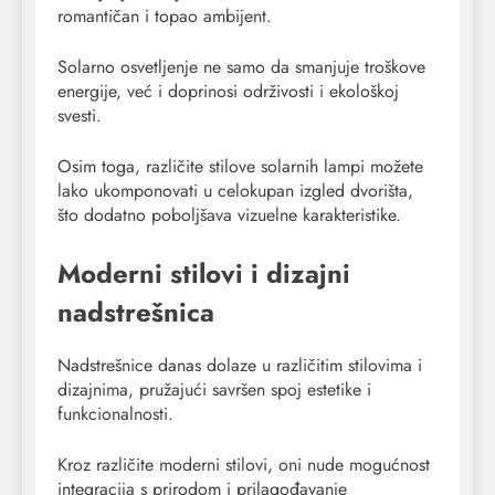
romantičan i topao ambijent.
Solarno osvetljenje ne samo da smanjuje troškove
energije, već i doprinosi održivosti i ekološkoj
svesti.
Osim toga, različite stilove solarnih lampi možete
lako ukomponovati u celokupan izgled dvorišta,
što dodatno poboljšava vizuelne karakteristike.
Moderni stilovi i dizajni
nadstrešnica
Nadstrešnice danas dolaze u različitim stilovima i
dizajnima, pružajući savršen spoj estetike i
funkcionalnosti.
Kroz različite moderni stilovi, oni nude mogućnost
integracija s prirodom i prilagođavanje