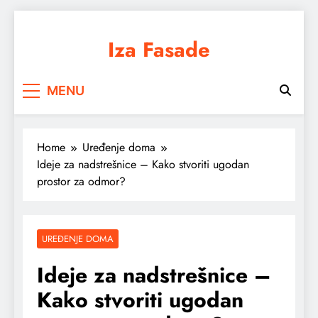
Skip
to
Iza Fasade
content
Arhitektura, dizajn i prostor iz drugačijeg
MENU
ugla
Home
Uređenje doma
Ideje za nadstrešnice – Kako stvoriti ugodan
prostor za odmor?
UREĐENJE DOMA
Ideje za nadstrešnice –
Kako stvoriti ugodan