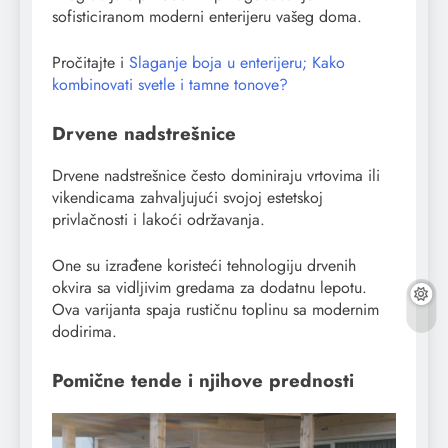
sofisticiranom moderni enterijeru vašeg doma.
Pročitajte i
Slaganje boja u enterijeru; Kako
kombinovati svetle i tamne tonove?
Drvene nadstrešnice
Drvene nadstrešnice često dominiraju vrtovima ili
vikendicama zahvaljujući svojoj estetskoj
privlačnosti i lakoći održavanja.
One su izrađene koristeći tehnologiju drvenih
okvira sa vidljivim gredama za dodatnu lepotu.
Ova varijanta spaja rustičnu toplinu sa modernim
dodirima.
Pomične tende i njihove prednosti