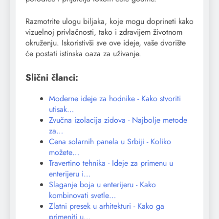
Razmotrite ulogu biljaka, koje mogu doprineti kako
vizuelnoj privlačnosti, tako i zdravijem životnom
okruženju. Iskoristivši sve ove ideje, vaše dvorište
će postati istinska oaza za uživanje.
Slični članci:
Moderne ideje za hodnike - Kako stvoriti
utisak…
Zvučna izolacija zidova - Najbolje metode
za…
Cena solarnih panela u Srbiji - Koliko
možete…
Travertino tehnika - Ideje za primenu u
enterijeru i…
Slaganje boja u enterijeru - Kako
kombinovati svetle…
Zlatni presek u arhitekturi - Kako ga
primeniti u…