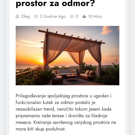
prostor za odmor?
Oleg
2 Godine Ago
0
10 Mins
Prilagođavanje spoljašnjeg prostora u ugodan i
funkcionalan kutak za odmor postalo je
nezaobilazan trend, naročito tokom jeseni kada
pripremamo naše terase i dvorišta za hladnije
mesece. Kreiranje savršenog vanjskog prostora ne
mora biti skup poduhvat.