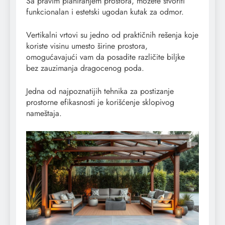
Sa pravim planiranjem prostora, možete stvoriti
funkcionalan i estetski ugodan kutak za odmor.
Vertikalni vrtovi su jedno od praktičnih rešenja koje
koriste visinu umesto širine prostora,
omogućavajući vam da posadite različite biljke
bez zauzimanja dragocenog poda.
Jedna od najpoznatijih tehnika za postizanje
prostorne efikasnosti je korišćenje sklopivog
nameštaja.