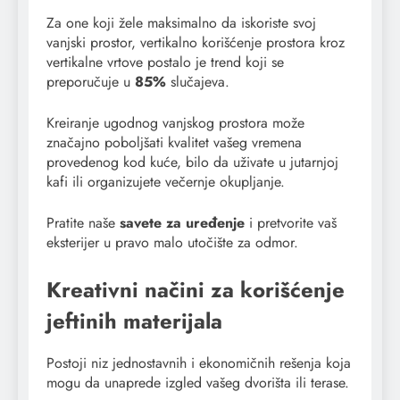
Za one koji žele maksimalno da iskoriste svoj
vanjski prostor, vertikalno korišćenje prostora kroz
vertikalne vrtove postalo je trend koji se
preporučuje u
85%
slučajeva.
Kreiranje ugodnog vanjskog prostora može
značajno poboljšati kvalitet vašeg vremena
provedenog kod kuće, bilo da uživate u jutarnjoj
kafi ili organizujete večernje okupljanje.
Pratite naše
savete za uređenje
i pretvorite vaš
eksterijer u pravo malo utočište za odmor.
Kreativni načini za korišćenje
jeftinih materijala
Postoji niz jednostavnih i ekonomičnih rešenja koja
mogu da unaprede izgled vašeg dvorišta ili terase.