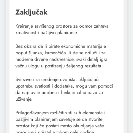
Zaključak
Kreiranje savršenog prostora za odmor zahteva
kreativnost i pažljivo planiranje.
Bez obzira da li birate ekonomične materijale
poput šljunka, kamenčića ili ste se odlučili za
moderne drvene nadstrešnice, svaki detalj igra
važnu ulogu u postizanju željenog rezultata.
Svi saveti za uređenje dvorišta, uključujući
upotrebu svetlosti i dodataka, mogu vam pomoći
da napravite udobnu i funkcionalnu oazu za
uživanje.
Prilagođavanjem različitih stilskih elemenata i
pažljivim planiranjem savetuje se da stvorite
prostor koji će postati mesto okupljanja vaše
porodice i prijatelja tokom cele godine.