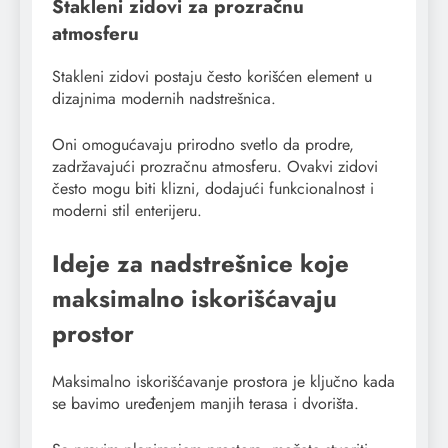
Stakleni zidovi za prozračnu
atmosferu
Stakleni zidovi postaju često korišćen element u
dizajnima modernih nadstrešnica.
Oni omogućavaju prirodno svetlo da prodre,
zadržavajući prozračnu atmosferu. Ovakvi zidovi
često mogu biti klizni, dodajući funkcionalnost i
moderni stil enterijeru.
Ideje za nadstrešnice koje
maksimalno iskorišćavaju
prostor
Maksimalno iskorišćavanje prostora je ključno kada
se bavimo uređenjem manjih terasa i dvorišta.