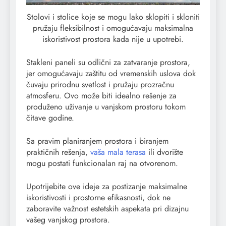
Stolovi i stolice koje se mogu lako sklopiti i skloniti
pružaju fleksibilnost i omogućavaju maksimalna
iskoristivost prostora kada nije u upotrebi.
Stakleni paneli su odlični za zatvaranje prostora,
jer omogućavaju zaštitu od vremenskih uslova dok
čuvaju prirodnu svetlost i pružaju prozračnu
atmosferu. Ovo može biti idealno rešenje za
produženo uživanje u vanjskom prostoru tokom
čitave godine.
Sa pravim planiranjem prostora i biranjem
praktičnih rešenja,
vaša mala terasa
ili dvorište
mogu postati funkcionalan raj na otvorenom.
Upotrijebite ove ideje za postizanje maksimalne
iskoristivosti i prostorne efikasnosti, dok ne
zaboravite važnost estetskih aspekata pri dizajnu
vašeg vanjskog prostora.