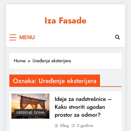
Skip
to
Iza Fasade
content
Arhitektura, dizajn i prostor iz drugačijeg
MENU
ugla
Home
Uređenje eksterijera
Oznaka:
Uređenje eksterijera
Ideje za nadstrešnice –
Kako stvoriti ugodan
UREĐENJE DOMA
prostor za odmor?
Oleg
2 godine