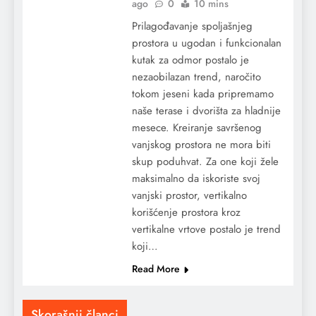
ago
0
10 mins
Prilagođavanje spoljašnjeg
prostora u ugodan i funkcionalan
kutak za odmor postalo je
nezaobilazan trend, naročito
tokom jeseni kada pripremamo
naše terase i dvorišta za hladnije
mesece. Kreiranje savršenog
vanjskog prostora ne mora biti
skup poduhvat. Za one koji žele
maksimalno da iskoriste svoj
vanjski prostor, vertikalno
korišćenje prostora kroz
vertikalne vrtove postalo je trend
koji…
Read More
Skorašnji članci