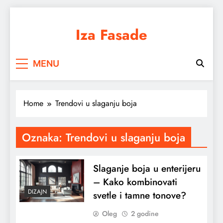
Skip
to
Iza Fasade
content
Arhitektura, dizajn i prostor iz drugačijeg
MENU
ugla
Home
Trendovi u slaganju boja
Oznaka:
Trendovi u slaganju boja
Slaganje boja u enterijeru
– Kako kombinovati
DIZAJN
svetle i tamne tonove?
Oleg
2 godine