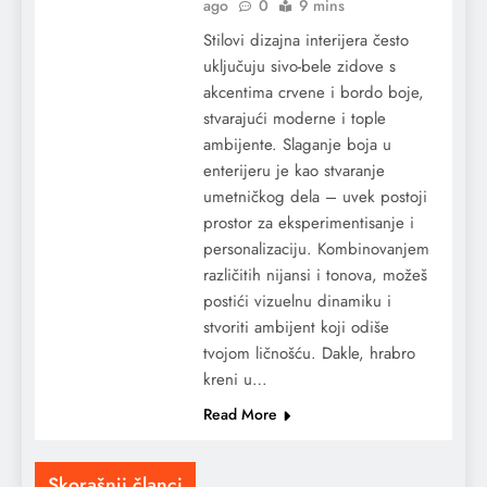
ago
0
9 mins
Stilovi dizajna interijera često
uključuju sivo-bele zidove s
akcentima crvene i bordo boje,
stvarajući moderne i tople
ambijente. Slaganje boja u
enterijeru je kao stvaranje
umetničkog dela – uvek postoji
prostor za eksperimentisanje i
personalizaciju. Kombinovanjem
različitih nijansi i tonova, možeš
postići vizuelnu dinamiku i
stvoriti ambijent koji odiše
tvojom ličnošću. Dakle, hrabro
kreni u…
Read More
Skorašnji članci