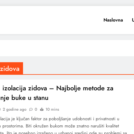
Naslovna
 zidova
 izolacija zidova – Najbolje metode za
nje buke u stanu
2 godine ago
0
10 mins
lacija je ključan faktor za poboljšanje udobnosti i privatnosti u
prostorima. Biti okružen bukom može znatno narušiti kvalitet
ta, što je posebno izraženo u urbanoj sredini gde su problemi sa