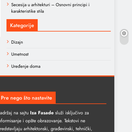
Secesija u arhitekturi – Osnovni principi i
karakteristike stila
Kategorije
Dizajn
Umetnost
Uređenje doma
Pre nego što nastavite
adržaj na sajtu
Iza Fasade
služi isključivo za
nformisanje i opšte obrazovanje. Tekstovi ne
redstavljaju arhitektonski, građevinski, tehnički,