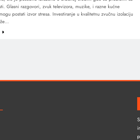
i. Glasni razgovori, zvuk televizora, muzike, i razne kućne
 mogu postati izvor stresa. Investiranje u kvalitetnu zvučnu izolaciju
ože…
e
S
i
p