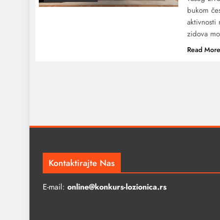
bukom čest
aktivnosti
zidova m
Read Mor
Kontaktirajte Nas
E-mail:
online@konkurs-lozionica.rs