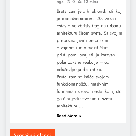
ago
0
12 mins
Brutalizam je arhitektonski stil koji
je obeležio sredinu 20. veka i
ostavio neizbrisiv trag na urbanu
arhitekturu širom sveta. Sa svojim
prepoznatljivim betonskim
dizajnom i minimalističkim
pristupom, ovaj stil je izazvao
polarizovane reakcije – od
oduševljenja do kritike.
Brutalizam se ističe svojom
funkcionalnošću, masivnim
formama i sirovom estetikom, što
ga čini jedinstvenim u svetu
arhitekture….
Read More
Skorašnji članci