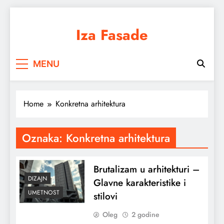
Skip
to
Iza Fasade
content
Arhitektura, dizajn i prostor iz drugačijeg
MENU
ugla
Home
Konkretna arhitektura
Oznaka:
Konkretna arhitektura
Brutalizam u arhitekturi –
DIZAJN
Glavne karakteristike i
UMETNOST
stilovi
Oleg
2 godine